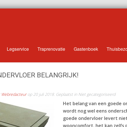
Legservice
Traprenovatie
Gastenboek
Thuisbez
NDERVLOER BELANGRIJK!
r
Webredacteur
op
20 juli 2018
. Geplaatst in Niet gecategoriseerd
Het belang van een goede o
wordt nog wel eens ondersc
goede ondervloer levert niet
wooncomfort, het kan zelfs