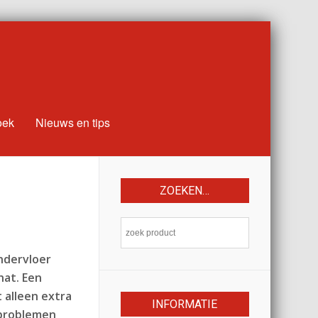
oek
Nieuws en tips
ZOEKEN…
ndervloer
hat. Een
 alleen extra
INFORMATIE
 problemen