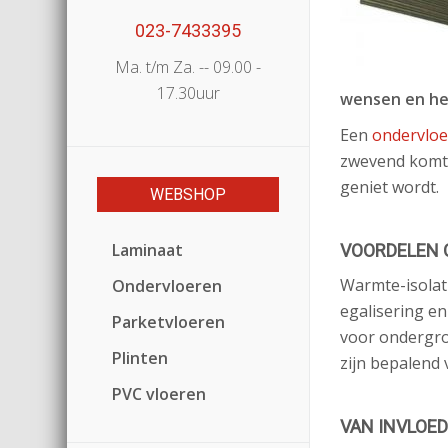
023-7433395
Ma. t/m Za. -- 09.00 -
17.30uur
wensen en het
Een
ondervlo
zwevend komt t
geniet wordt.
WEBSHOP
Laminaat
VOORDELEN 
Warmte-isolat
Ondervloeren
egalisering en
Parketvloeren
voor ondergro
Plinten
zijn bepalend 
PVC vloeren
VAN INVLOE