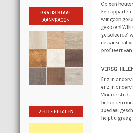
Op een houten
Een appartemen
GRATIS STAAL
wilt geen gel
AANVRAGEN
gekozen! Wilt
geïsoleerde) 
de aanschaf va
profiteert van
VERSCHILLE
Er zijn onderv
er zijn onderv
Vloerenstudio
betonnen onde
speciaal gesch
VEILIG BETALEN
helpt u graag 