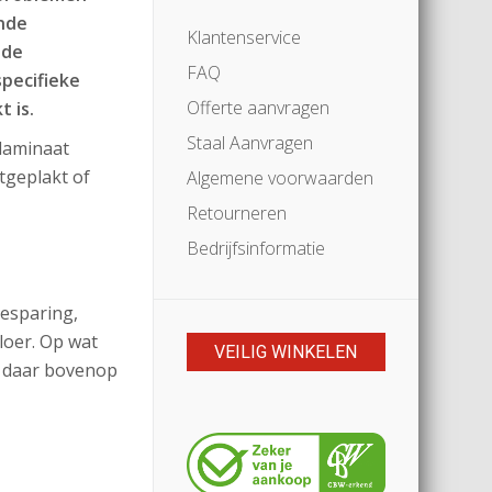
ende
Klantenservice
nde
FAQ
specifieke
Offerte aanvragen
 is.
Staal Aanvragen
 laminaat
stgeplakt of
Algemene voorwaarden
Retourneren
Bedrijfsinformatie
esparing,
vloer. Op wat
VEILIG WINKELEN
r daar bovenop