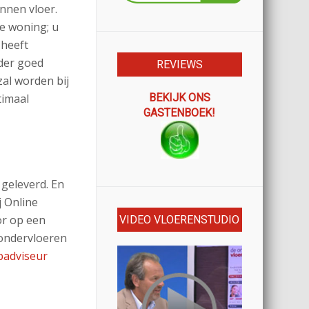
nnen vloer.
de woning; u
 heeft
der goed
REVIEWS
al worden bij
timaal
BEKIJK ONS
GASTENBOEK!
 geleverd. En
j Online
r op een
VIDEO VLOERENSTUDIO
 ondervloeren
padviseur