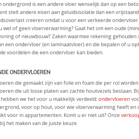
 ondergrond is een andere vloer wenselijk dan op een beto
t stelt andere eisen aan geluidsisolatie dan een vrijstaan
uidsoverlast creëren omdat u voor een verkeerde ondervloer
 u wel of geen vloerverwarming? Gaat het om een oude (min
woning of nieuwbouw? Zaken waarmee rekening gehouden z
n een ondervloer (en laminaatvloer) en die bepalen of u op
 de voordelen die een ondervloer kan bieden.
NDE ONDERVLOEREN
loeren die gemaakt zijn van folie en foam die per rol worden
loeren die uit losse platen van zachte houtvezels bestaan. Bi
 hebben we het voor u makkelijk verdeeld:
ondervloeren
voo
rgrond, voor op hout, voor wie vloerverwarming heeft en
ikt voor in appartementen. Komt u er niet uit? Onze
verkoo
bij het maken van de juiste keuze.