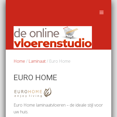
Home
/
Laminaat
/ Euro Home
EURO HOME
Euro Home laminaatvloeren – de ideale stijl voor
uw huis.