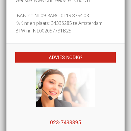
Website: www.onlinevloerenstudio.nl
IBAN nr: NL09 RABO 0119.8754.03
KvK nr en plaats: 34336285 te Amsterdam
BTW nr: NL002057731B25
ADVIES NODIG?
023-7433395