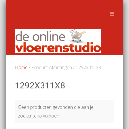
Home
/ Product Afmetingen / 1292x311x8
1292X311X8
Geen producten gevonden die aan je
zoekcriteria voldoen.