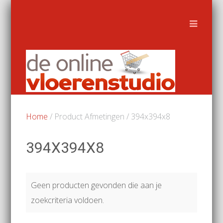
Home
/ Product Afmetingen / 394x394x8
394X394X8
Geen producten gevonden die aan je
zoekcriteria voldoen.