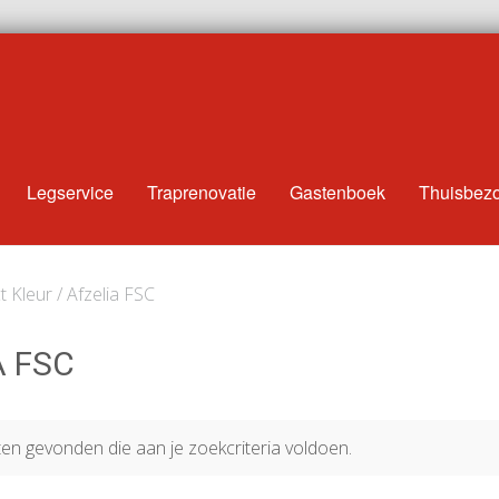
Legservice
Traprenovatie
Gastenboek
Thuisbez
 Kleur / Afzelia FSC
A FSC
n gevonden die aan je zoekcriteria voldoen.