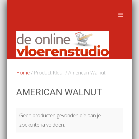
Home
/ Product Kleur / American Walnut
AMERICAN WALNUT
Geen producten gevonden die aan je
zoekcriteria voldoen.