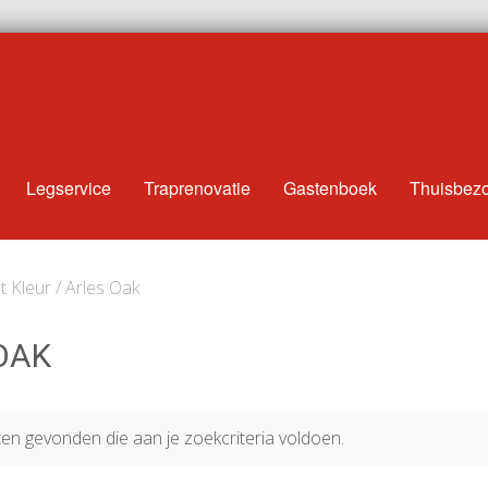
Legservice
Traprenovatie
Gastenboek
Thuisbez
t Kleur / Arles Oak
OAK
n gevonden die aan je zoekcriteria voldoen.