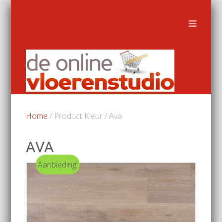
Home
/ Product Kleur / Ava
AVA
Aanbieding!