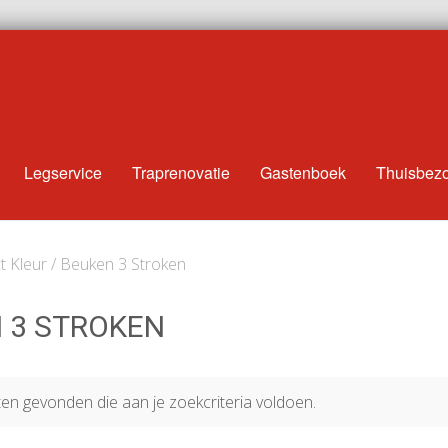
Legservice
Traprenovatie
Gastenboek
Thuisbez
t Kleur / Beuken 3 Stroken
 3 STROKEN
n gevonden die aan je zoekcriteria voldoen.