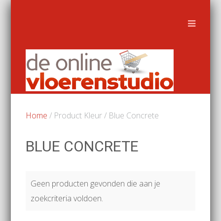
Home
/ Product Kleur / Blue Concrete
BLUE CONCRETE
Geen producten gevonden die aan je
zoekcriteria voldoen.