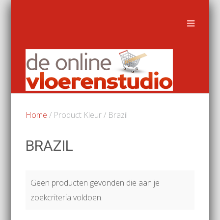
Home
/ Product Kleur / Brazil
BRAZIL
Geen producten gevonden die aan je
zoekcriteria voldoen.