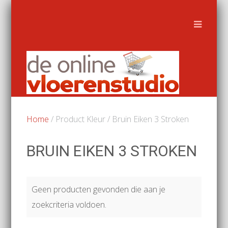
Home
/ Product Kleur / Bruin Eiken 3 Stroken
BRUIN EIKEN 3 STROKEN
Geen producten gevonden die aan je
zoekcriteria voldoen.