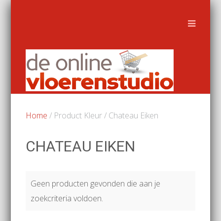
Home
/ Product Kleur / Chateau Eiken
CHATEAU EIKEN
Geen producten gevonden die aan je
zoekcriteria voldoen.