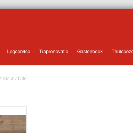
Legservice
Traprenovatie
Gastenboek
Thuisbez
 Kleur / Dille