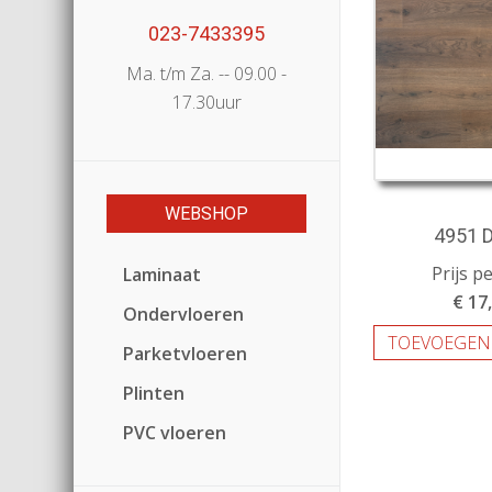
023-7433395
Ma. t/m Za. -- 09.00 -
17.30uur
WEBSHOP
4951 D
Prijs p
Laminaat
€ 17
Ondervloeren
TOEVOEGEN
Parketvloeren
Plinten
PVC vloeren