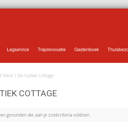
Legservice
Traprenovatie
Gastenboek
Thuisbez
 Kleur / Eik rustiek cottage
STIEK COTTAGE
n gevonden die aan je zoekcriteria voldoen.