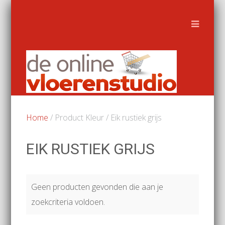
Home
/ Product Kleur / Eik rustiek grijs
EIK RUSTIEK GRIJS
Geen producten gevonden die aan je
zoekcriteria voldoen.