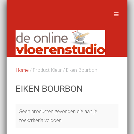
Home
/ Product Kleur / Eiken Bourbon
EIKEN BOURBON
Geen producten gevonden die aan je
zoekcriteria voldoen.