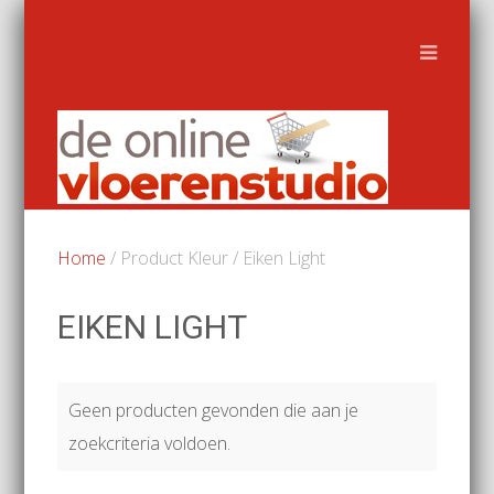
Home
/ Product Kleur / Eiken Light
EIKEN LIGHT
Geen producten gevonden die aan je
zoekcriteria voldoen.