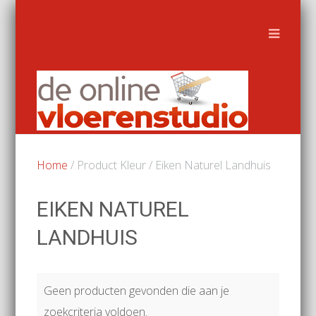
Home
/ Product Kleur / Eiken Naturel Landhuis
EIKEN NATUREL
LANDHUIS
Geen producten gevonden die aan je
zoekcriteria voldoen.