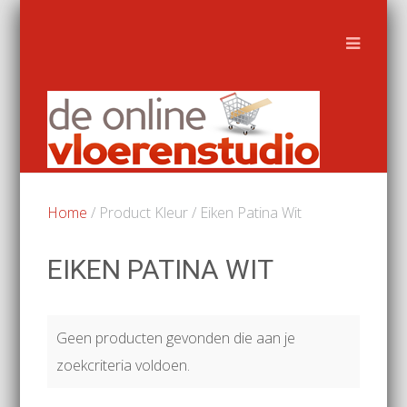
Home
/ Product Kleur / Eiken Patina Wit
EIKEN PATINA WIT
Geen producten gevonden die aan je
zoekcriteria voldoen.