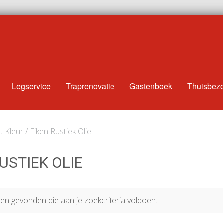
Legservice
Traprenovatie
Gastenboek
Thuisbez
 Kleur / Eiken Rustiek Olie
USTIEK OLIE
n gevonden die aan je zoekcriteria voldoen.