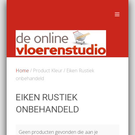
Home
/ Product Kleur / Eiken Rustiek
onbehandeld
EIKEN RUSTIEK
ONBEHANDELD
Geen producten gevonden die aan je