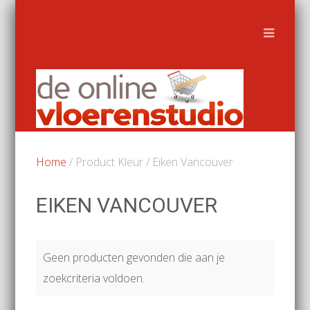
Home
/ Product Kleur / Eiken Vancouver
EIKEN VANCOUVER
Geen producten gevonden die aan je
zoekcriteria voldoen.