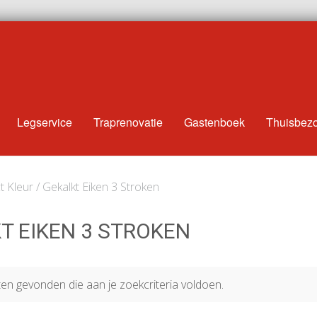
Legservice
Traprenovatie
Gastenboek
Thuisbez
 Kleur / Gekalkt Eiken 3 Stroken
T EIKEN 3 STROKEN
n gevonden die aan je zoekcriteria voldoen.