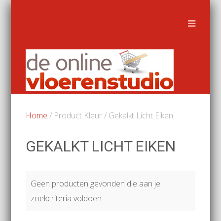
Home
/ Product Kleur / Gekalkt Licht Eiken
GEKALKT LICHT EIKEN
Geen producten gevonden die aan je
zoekcriteria voldoen.