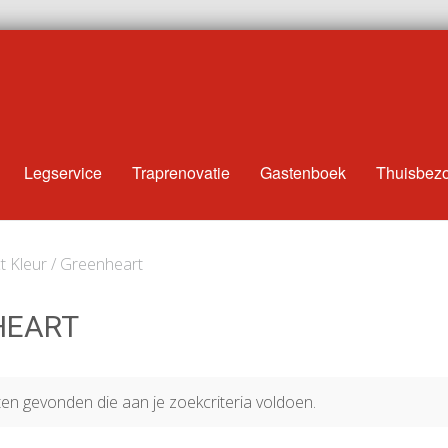
Legservice
Traprenovatie
Gastenboek
Thuisbez
t Kleur / Greenheart
HEART
n gevonden die aan je zoekcriteria voldoen.