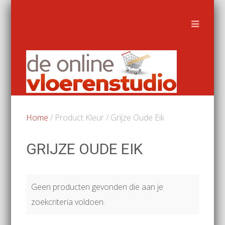
Home
/ Product Kleur / Grijze Oude Eik
GRIJZE OUDE EIK
Geen producten gevonden die aan je
zoekcriteria voldoen.