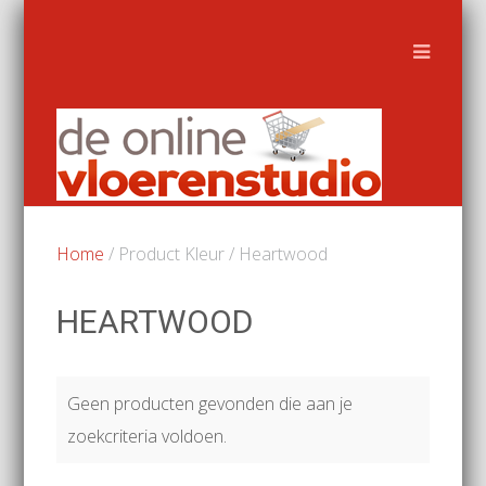
Home
/ Product Kleur / Heartwood
HEARTWOOD
Geen producten gevonden die aan je
zoekcriteria voldoen.