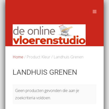
Home
/ Product Kleur / Landhuis Grenen
LANDHUIS GRENEN
Geen producten gevonden die aan je
zoekcriteria voldoen.