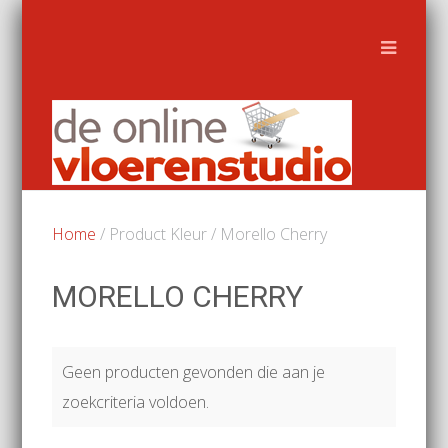
Home
/ Product Kleur / Morello Cherry
MORELLO CHERRY
Geen producten gevonden die aan je
zoekcriteria voldoen.