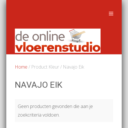
Home
/ Product Kleur / Navajo Eik
NAVAJO EIK
Geen producten gevonden die aan je
zoekcriteria voldoen.