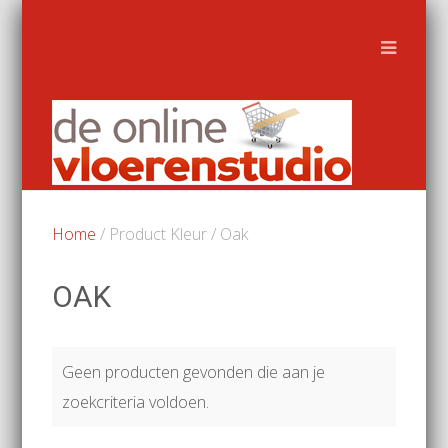
Home
/ Product Kleur / Oak
OAK
Geen producten gevonden die aan je
zoekcriteria voldoen.