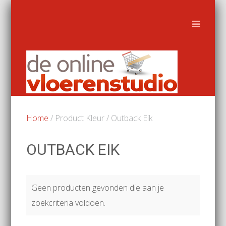
Home
/ Product Kleur / Outback Eik
OUTBACK EIK
Geen producten gevonden die aan je
zoekcriteria voldoen.