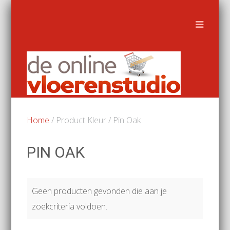
Home
/ Product Kleur / Pin Oak
PIN OAK
Geen producten gevonden die aan je
zoekcriteria voldoen.