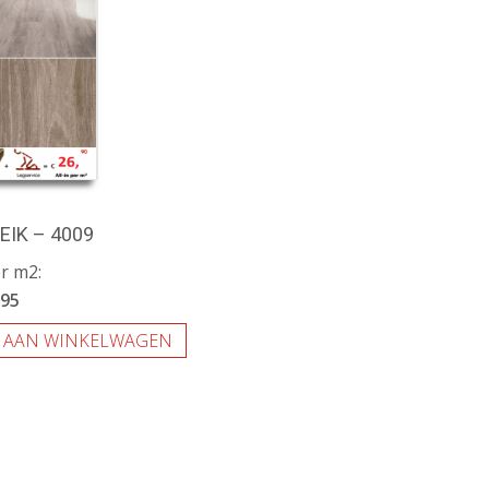
EIK – 4009
er m2:
,95
 AAN WINKELWAGEN