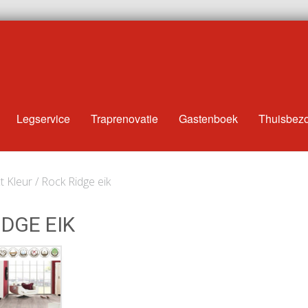
Legservice
Traprenovatie
Gastenboek
Thuisbez
 Kleur / Rock Ridge eik
IDGE EIK