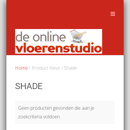
Home
/ Product Kleur / Shade
SHADE
Geen producten gevonden die aan je
zoekcriteria voldoen.