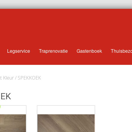
Legservice
Traprenovatie
Gastenboek
Thuisbez
t Kleur / SPEKKOEK
OEK