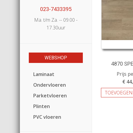
023-7433395
Ma. t/m Za. -- 09.00 -
17.30uur
WEBSHOP
4870 SP
Prijs p
Laminaat
€ 44
Ondervloeren
TOEVOEGEN
Parketvloeren
Plinten
PVC vloeren