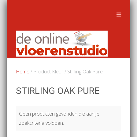
Home
/ Product Kleur / Stirling Oak Pure
STIRLING OAK PURE
Geen producten gevonden die aan je
zoekcriteria voldoen.