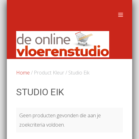
Home
/ Product Kleur / Studio Eik
STUDIO EIK
Geen producten gevonden die aan je
zoekcriteria voldoen.