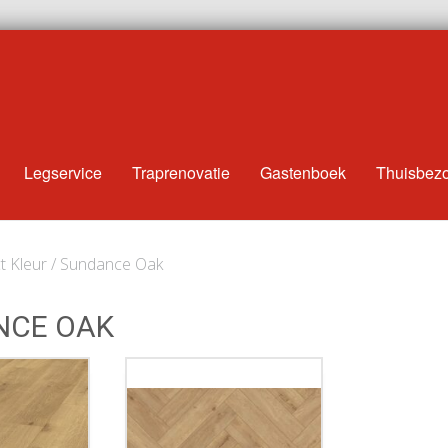
Legservice
Traprenovatie
Gastenboek
Thuisbez
t Kleur / Sundance Oak
NCE OAK