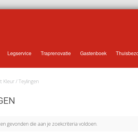
Legservice
Traprenovatie
Gastenboek
Thuisbez
 Kleur / Teylingen
GEN
n gevonden die aan je zoekcriteria voldoen.