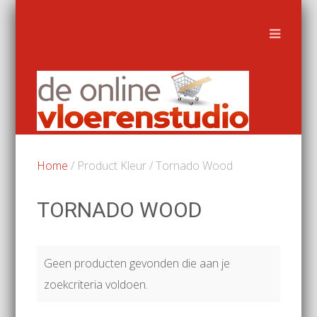
Home
/ Product Kleur / Tornado Wood
TORNADO WOOD
Geen producten gevonden die aan je
zoekcriteria voldoen.