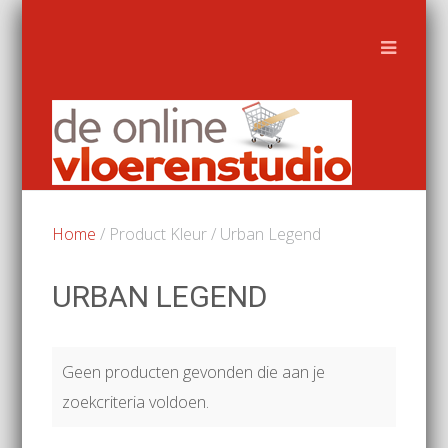
Home
/ Product Kleur / Urban Legend
URBAN LEGEND
Geen producten gevonden die aan je
zoekcriteria voldoen.