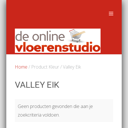
Home
/ Product Kleur / Valley Eik
VALLEY EIK
Geen producten gevonden die aan je
zoekcriteria voldoen.