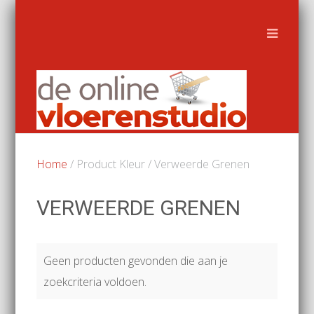
Home
/ Product Kleur / Verweerde Grenen
VERWEERDE GRENEN
Geen producten gevonden die aan je
zoekcriteria voldoen.