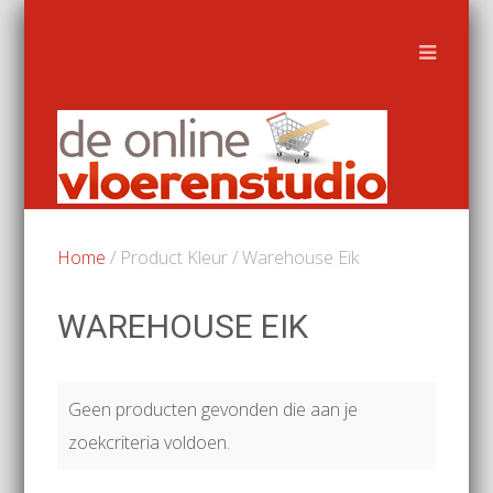
Home
/ Product Kleur / Warehouse Eik
WAREHOUSE EIK
Geen producten gevonden die aan je
zoekcriteria voldoen.