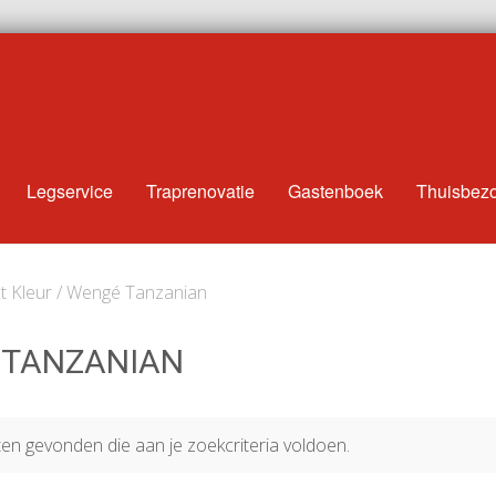
Legservice
Traprenovatie
Gastenboek
Thuisbez
t Kleur / Wengé Tanzanian
 TANZANIAN
n gevonden die aan je zoekcriteria voldoen.