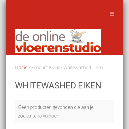
Home
/ Product Kleur / Whitewashed Eiken
WHITEWASHED EIKEN
Geen producten gevonden die aan je
zoekcriteria voldoen.