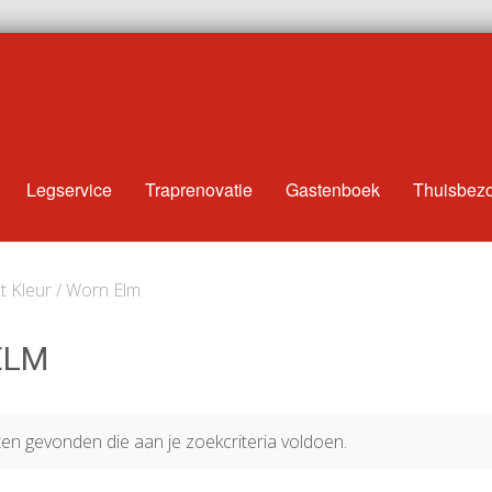
Legservice
Traprenovatie
Gastenboek
Thuisbez
t Kleur / Worn Elm
ELM
n gevonden die aan je zoekcriteria voldoen.